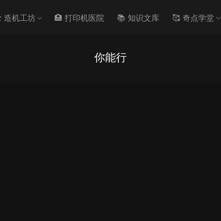
️ 造机工坊
🏥 打印机医院
📚 知识文库
🥰 奇点学堂
你能行