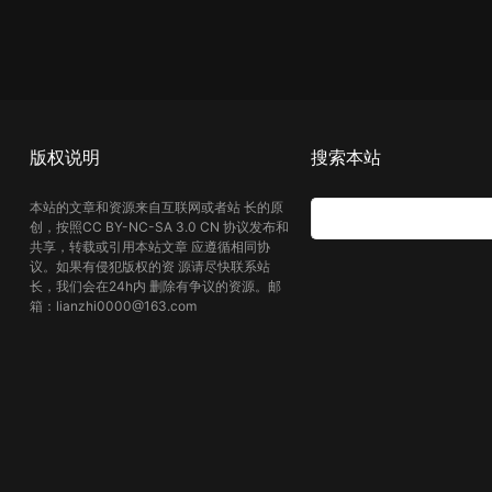
版权说明
搜索本站
本站的文章和资源来自互联网或者站 长的原
创，按照CC BY-NC-SA 3.0 CN 协议发布和
共享，转载或引用本站文章 应遵循相同协
议。如果有侵犯版权的资 源请尽快联系站
长，我们会在24h内 删除有争议的资源。邮
箱：lianzhi0000@163.com