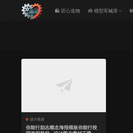
🛍️ 匠心造物
🧰 模型军械库

设计资源
你能行励志概念海报模板你能行校