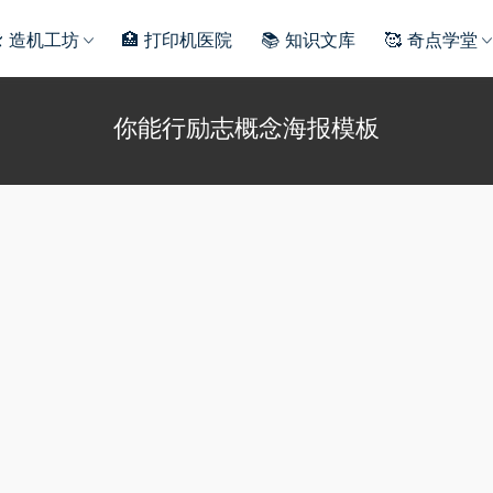
️ 造机工坊
🏥 打印机医院
📚 知识文库
🥰 奇点学堂
你能行励志概念海报模板