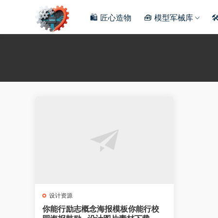
🛍️ 匠心造物
🧰 模型军械库

设计资源
你能行励志概念海报模板你能行校