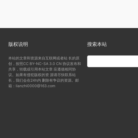
版权说明
搜索本站
本站的文章和资源来自互联网或者站 长的原
创，按照CC BY-NC-SA 3.0 CN 协议发布和
共享，转载或引用本站文章 应遵循相同协
议。如果有侵犯版权的资 源请尽快联系站
长，我们会在24h内 删除有争议的资源。邮
箱：lianzhi0000@163.com