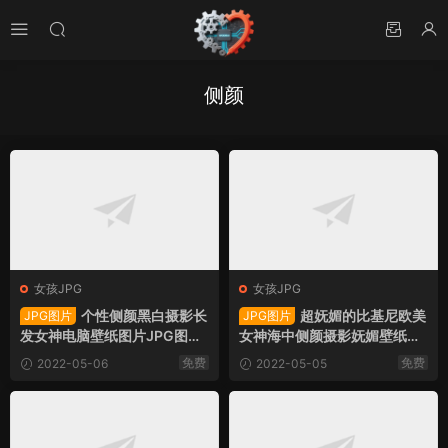
侧颜
女孩JPG
女孩JPG
个性侧颜黑白摄影长
超妩媚的比基尼欧美
JPG图片
JPG图片
发女神电脑壁纸图片JPG图片-
女神海中侧颜摄影妩媚壁纸图
设计素材jpg图片下载
片JPG图片-设计素材jpg图片
免费
免费
2022-05-06
2022-05-05
下载