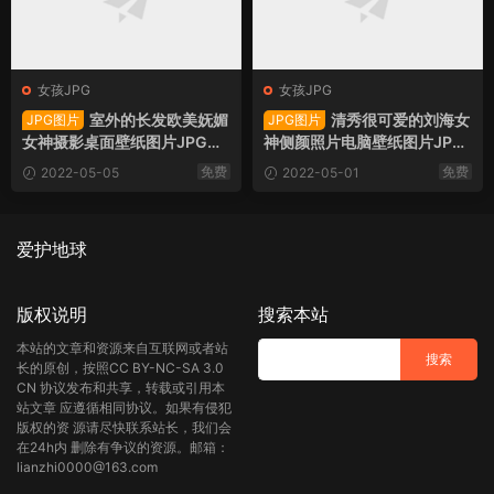
女孩JPG
女孩JPG
室外的长发欧美妩媚
清秀很可爱的刘海女
JPG图片
JPG图片
女神摄影桌面壁纸图片JPG图
神侧颜照片电脑壁纸图片JPG
片-设计素材jpg图片下载
图片-设计素材jpg图片下载
免费
免费
2022-05-05
2022-05-01
爱护地球
版权说明
搜索本站
本站的文章和资源来自互联网或者站
长的原创，按照CC BY-NC-SA 3.0
CN 协议发布和共享，转载或引用本
站文章 应遵循相同协议。如果有侵犯
版权的资 源请尽快联系站长，我们会
在24h内 删除有争议的资源。邮箱：
lianzhi0000@163.com