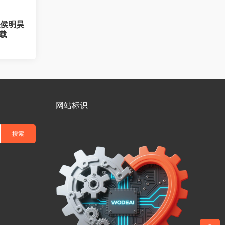
_侯明昊
载
网站标识