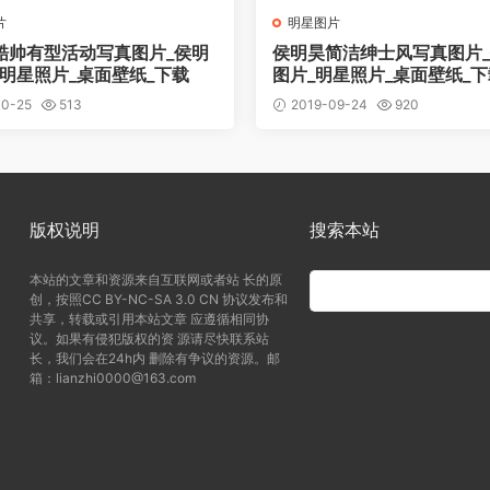
片
明星图片
酷帅有型活动写真图片_侯明
侯明昊简洁绅士风写真图片
_明星照片_桌面壁纸_下载
图片_明星照片_桌面壁纸_下
10-25
513
2019-09-24
920
版权说明
搜索本站
本站的文章和资源来自互联网或者站 长的原
创，按照CC BY-NC-SA 3.0 CN 协议发布和
共享，转载或引用本站文章 应遵循相同协
议。如果有侵犯版权的资 源请尽快联系站
长，我们会在24h内 删除有争议的资源。邮
箱：lianzhi0000@163.com