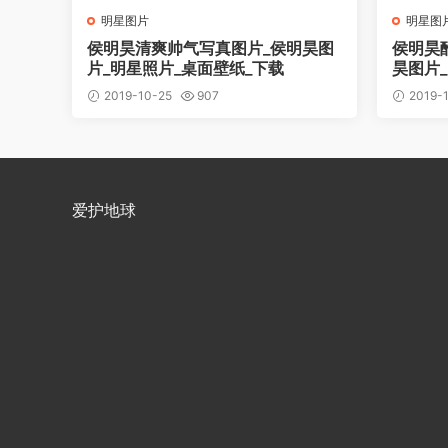
明星图片
明星图
侯明昊清爽帅气写真图片_侯明昊图
侯明昊
片_明星照片_桌面壁纸_下载
昊图片
2019-10-25
907
2019-
爱护地球