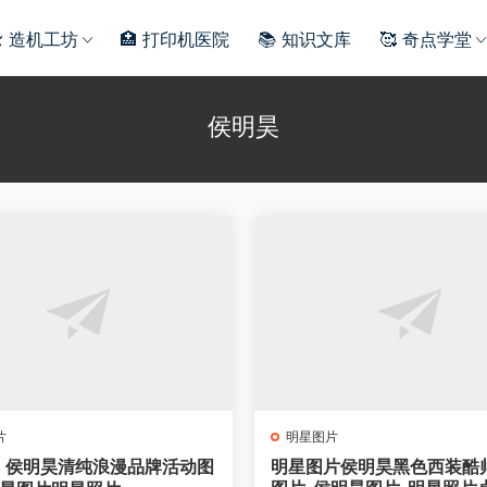
️ 造机工坊
🏥 打印机医院
📚 知识文库
🥰 奇点学堂
侯明昊
片
明星图片
侯明昊清纯浪漫品牌活动图
明星图片侯明昊黑色西装酷