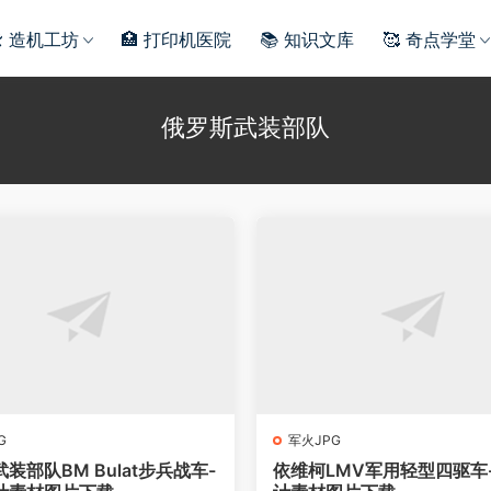
️ 造机工坊
🏥 打印机医院
📚 知识文库
🥰 奇点学堂
俄罗斯武装部队
G
军火JPG
装部队BM Bulat步兵战车-
依维柯LMV军用轻型四驱车