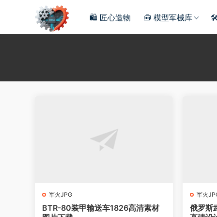
🛍️ 匠心造物
🧰 模型军械库

军火JPG
军火JP
BTR-80装甲输送车1826高清素材
俄罗斯武