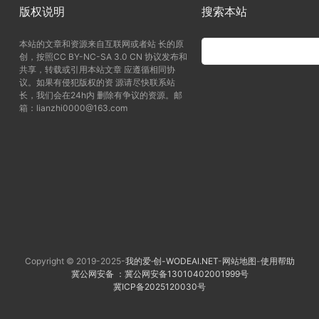
版权说明
搜索本站
本站的文章和资源来自互联网或者站 长的原
创，按照CC BY-NC-SA 3.0 CN 协议发布和
共享，转载或引用本站文章 应遵循相同协
议。如果有侵犯版权的资 源请尽快联系站
长，我们会在24h内 删除有争议的资源。邮
箱：lianzhi0000@163.com
Copyright © 2019-2025-
我的爱·创-WODEAI.NET
-
网站地图
-
使用帮助
冀公网安备 ：冀公网安备13010402001999号
冀ICP备2025120030号