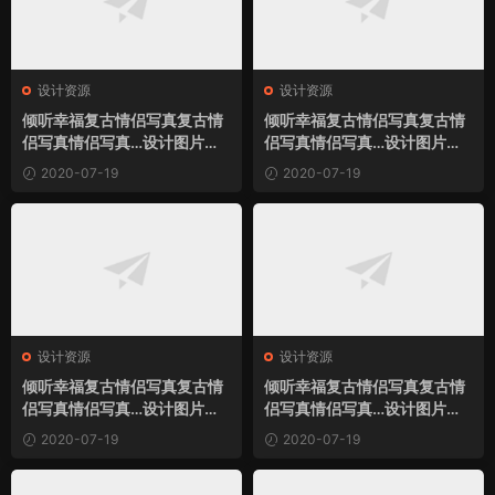
设计资源
设计资源
倾听幸福复古情侣写真复古情
倾听幸福复古情侣写真复古情
侣写真情侣写真…设计图片素
侣写真情侣写真…设计图片素
材下载
材下载
2020-07-19
2020-07-19
设计资源
设计资源
倾听幸福复古情侣写真复古情
倾听幸福复古情侣写真复古情
侣写真情侣写真…设计图片素
侣写真情侣写真…设计图片素
材下载
材下载
2020-07-19
2020-07-19