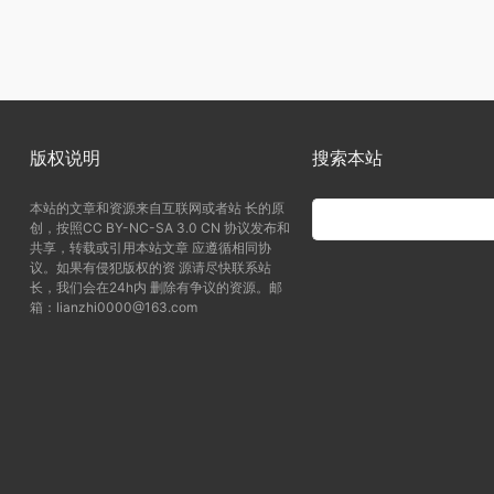
版权说明
搜索本站
本站的文章和资源来自互联网或者站 长的原
创，按照CC BY-NC-SA 3.0 CN 协议发布和
共享，转载或引用本站文章 应遵循相同协
议。如果有侵犯版权的资 源请尽快联系站
长，我们会在24h内 删除有争议的资源。邮
箱：lianzhi0000@163.com