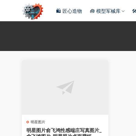
🛍️ 匠心造物
🧰 模型军械库

明星图片
明星图片俞飞鸿性感端庄写真图片_