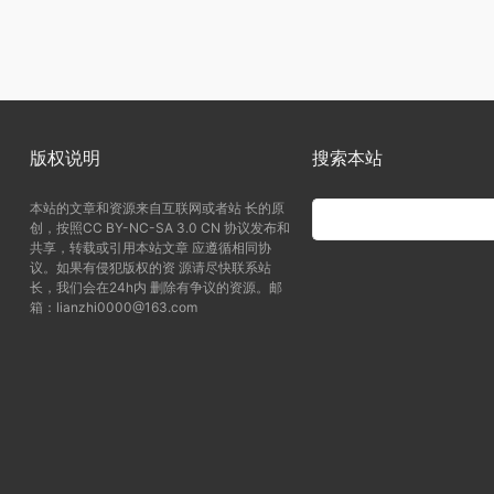
版权说明
搜索本站
本站的文章和资源来自互联网或者站 长的原
创，按照CC BY-NC-SA 3.0 CN 协议发布和
共享，转载或引用本站文章 应遵循相同协
议。如果有侵犯版权的资 源请尽快联系站
长，我们会在24h内 删除有争议的资源。邮
箱：lianzhi0000@163.com