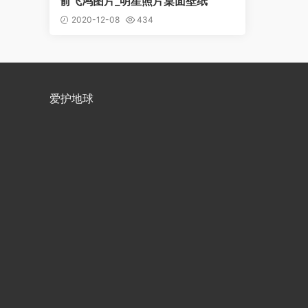
俞飞鸿图片_明星照片桌面壁纸
2020-12-08
434
爱护地球