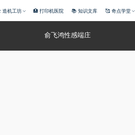
️ 造机工坊
🏥 打印机医院
📚 知识文库
🥰 奇点学堂
俞飞鸿性感端庄