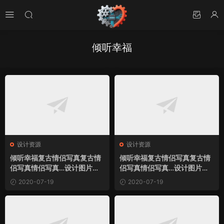
倾听幸福
设计资源
设计资源
倾听幸福复古情侣写真复古情
倾听幸福复古情侣写真复古情
侣写真情侣写真…设计图片素
侣写真情侣写真…设计图片素
材下载
材下载
2020-07-19
2020-07-19