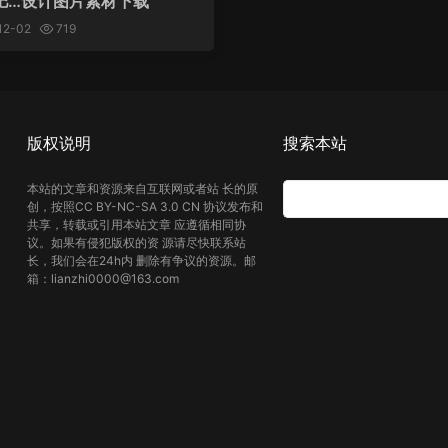
肥…设计图片素材下载
12-02
719
版权说明
搜索本站
本站的文章和资源来自互联网或者站 长的原
创，按照CC BY-NC-SA 3.0 CN 协议发布和
共享，转载或引用本站文章 应遵循相同协
议。如果有侵犯版权的资 源请尽快联系站
长，我们会在24h内 删除有争议的资源。邮
箱：lianzhi0000@163.com