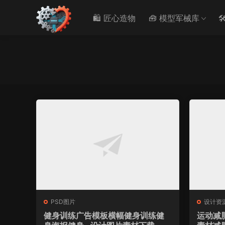
🛍️ 匠心造物
🧰 模型军械库

PSD图片
设计资
健身训练广告模板横幅健身训练健
运动减