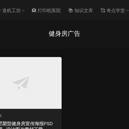
️ 造机工坊
🏥 打印机医院
📚 知识文库
🥰 奇点学堂
健身房广告
源
肥塑型健身房宣传海报PSD