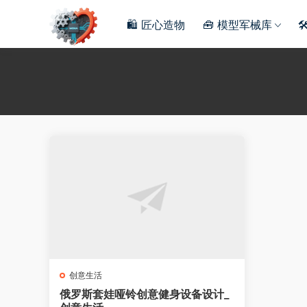
🛍️ 匠心造物
🧰 模型军械库

创意生活
俄罗斯套娃哑铃创意健身设备设计_