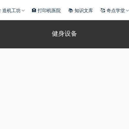
️ 造机工坊
🏥 打印机医院
📚 知识文库
🥰 奇点学堂
健身设备