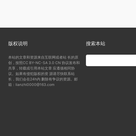
版权说明
搜索本站
本站的文章和资源来自互联网或者站 长的原
创，按照CC BY-NC-SA 3.0 CN 协议发布和
共享，转载或引用本站文章 应遵循相同协
议。如果有侵犯版权的资 源请尽快联系站
长，我们会在24h内 删除有争议的资源。邮
箱：lianzhi0000@163.com