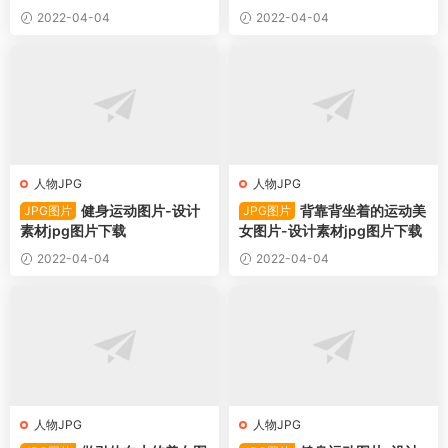
2022-04-04
2022-04-04
人物JPG
人物JPG
健身运动图片-设计
背靠背坐着的运动美
JPG图片
JPG图片
素材jpg图片下载
女图片-设计素材jpg图片下载
2022-04-04
2022-04-04
人物JPG
人物JPG