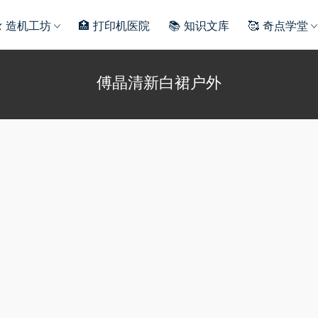
️ 造机工坊
🏥 打印机医院
📚 知识文库
🥰 奇点学堂
傅晶清新白裙户外