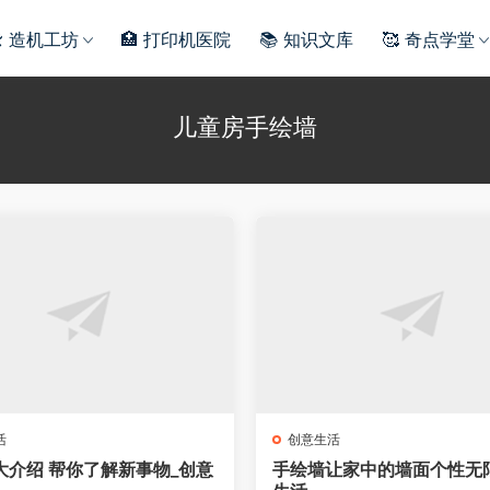
️ 造机工坊
🏥 打印机医院
📚 知识文库
🥰 奇点学堂
儿童房手绘墙
活
创意生活
大介绍 帮你了解新事物_创意
手绘墙让家中的墙面个性无