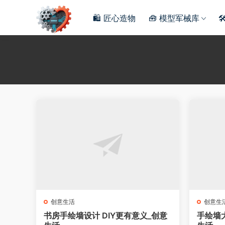
🛍️ 匠心造物
🧰 模型军械库

创意生活
创意生
书房手绘墙设计 DIY更有意义_创意
手绘墙