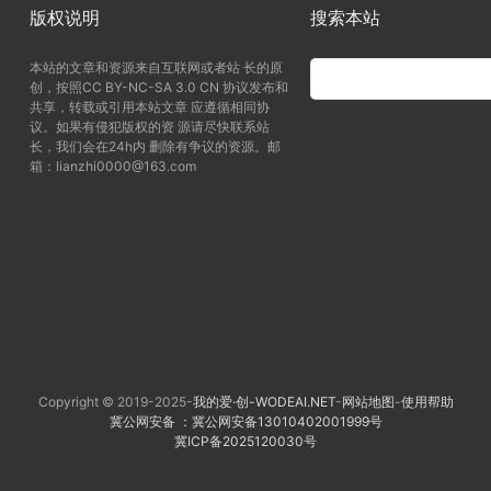
版权说明
搜索本站
本站的文章和资源来自互联网或者站 长的原
创，按照CC BY-NC-SA 3.0 CN 协议发布和
共享，转载或引用本站文章 应遵循相同协
议。如果有侵犯版权的资 源请尽快联系站
长，我们会在24h内 删除有争议的资源。邮
箱：lianzhi0000@163.com
Copyright © 2019-2025-
我的爱·创-WODEAI.NET
-
网站地图
-
使用帮助
冀公网安备 ：冀公网安备13010402001999号
冀ICP备2025120030号