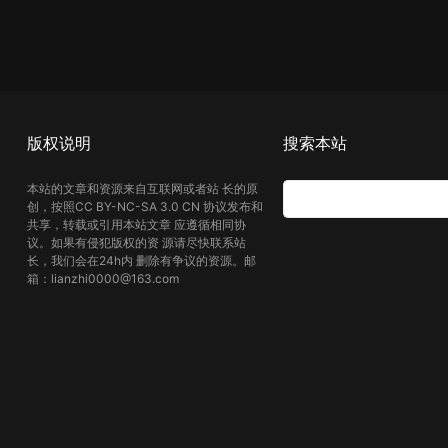
版权说明
搜索本站
本站的文章和资源来自互联网或者站 长的原
创，按照CC BY-NC-SA 3.0 CN 协议发布和
共享，转载或引用本站文章 应遵循相同协
议。如果有侵犯版权的资 源请尽快联系站
长，我们会在24h内 删除有争议的资源。邮
箱：lianzhi0000@163.com