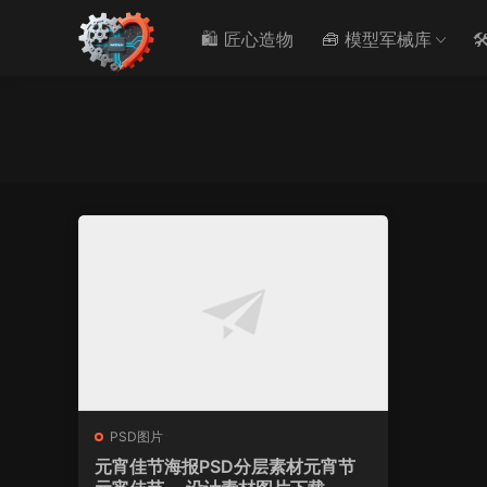
🛍️ 匠心造物
🧰 模型军械库

PSD图片
元宵佳节海报PSD分层素材元宵节