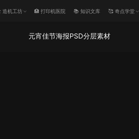
️ 造机工坊
🏥 打印机医院
📚 知识文库
🥰 奇点学堂
元宵佳节海报PSD分层素材