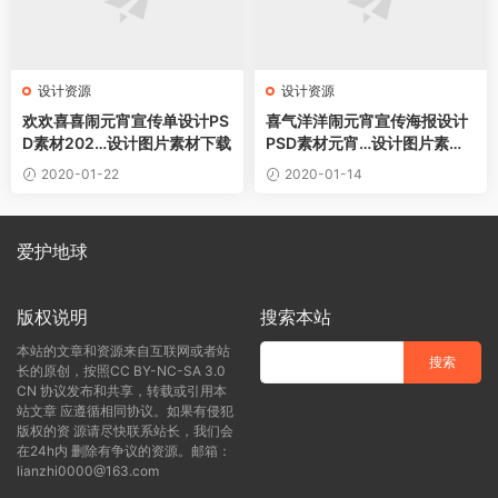
设计资源
设计资源
欢欢喜喜闹元宵宣传单设计PS
喜气洋洋闹元宵宣传海报设计
D素材202…设计图片素材下载
PSD素材元宵…设计图片素材
下载
2020-01-22
2020-01-14
爱护地球
版权说明
搜索本站
本站的文章和资源来自互联网或者站
长的原创，按照CC BY-NC-SA 3.0
CN 协议发布和共享，转载或引用本
站文章 应遵循相同协议。如果有侵犯
版权的资 源请尽快联系站长，我们会
在24h内 删除有争议的资源。邮箱：
lianzhi0000@163.com