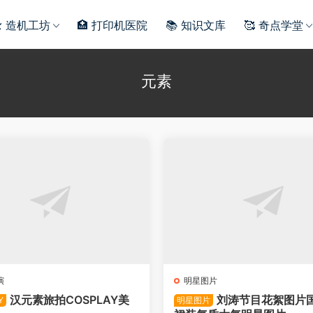
️ 造机工坊
🏥 打印机医院
📚 知识文库
🥰 奇点学堂
元素
演
明星图片
汉元素旅拍COSPLAY美
刘涛节目花絮图片
Y
明星图片