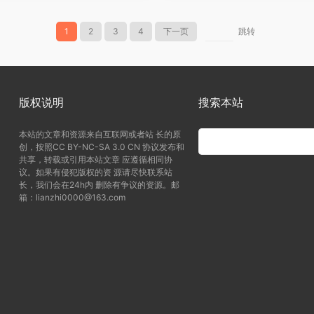
1
2
3
4
下一页
跳转
版权说明
搜索本站
本站的文章和资源来自互联网或者站 长的原
创，按照CC BY-NC-SA 3.0 CN 协议发布和
共享，转载或引用本站文章 应遵循相同协
议。如果有侵犯版权的资 源请尽快联系站
长，我们会在24h内 删除有争议的资源。邮
箱：lianzhi0000@163.com