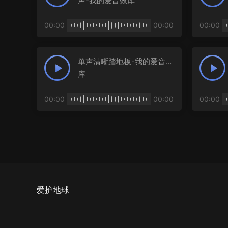
声-我的爱音效库
00:00
00:00
00:00
单声清晰踏地板-我的爱音效
库
00:00
00:00
00:00
爱护地球