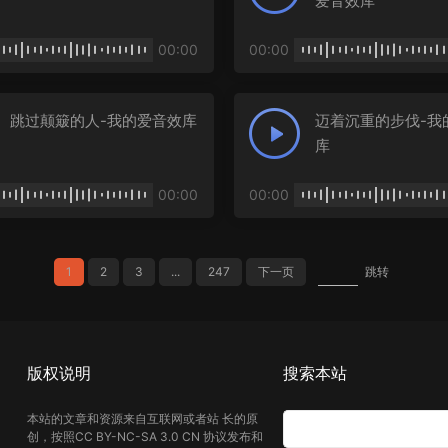
爱音效库
00:00
00:00
跳过颠簸的人-我的爱音效库
迈着沉重的步伐-我
库
00:00
00:00
1
2
3
...
247
下一页
跳转
版权说明
搜索本站
本站的文章和资源来自互联网或者站 长的原
创，按照CC BY-NC-SA 3.0 CN 协议发布和