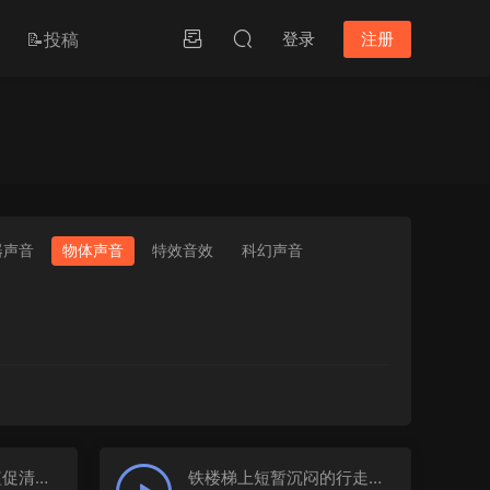
📝投稿
登录
注册
器声音
物体声音
特效音效
科幻声音
短促清晰
铁楼梯上短暂沉闷的行走声-