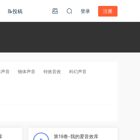
📝投稿
登录
注册
器声音
物体声音
特效音效
科幻声音
库
第19卷-我的爱音效库