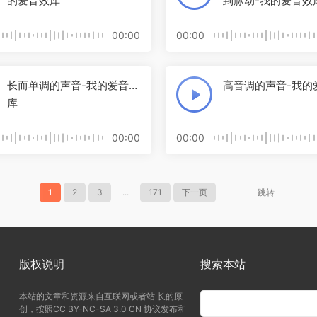
的爱音效库
到脉动-我的爱音效
00:00
00:00
长而单调的声音-我的爱音效
高音调的声音-我的
库
00:00
00:00
1
2
3
...
171
下一页
跳转
版权说明
搜索本站
本站的文章和资源来自互联网或者站 长的原
创，按照CC BY-NC-SA 3.0 CN 协议发布和