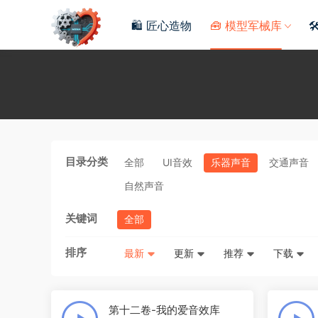
🛍️ 匠心造物
🧰 模型军械库

目录分类
全部
UI音效
乐器声音
交通声音
自然声音
关键词
全部
排序
最新
更新
推荐
下载
第十二卷-我的爱音效库