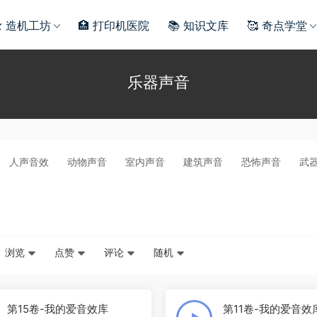
️ 造机工坊
🏥 打印机医院
📚 知识文库
🥰 奇点学堂
乐器声音
人声音效
动物声音
室内声音
建筑声音
恐怖声音
武
浏览
点赞
评论
随机
第15卷-我的爱音效库
第11卷-我的爱音效