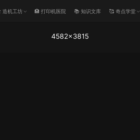
️ 造机工坊
🏥 打印机医院
📚 知识文库
🥰 奇点学堂
4582×3815