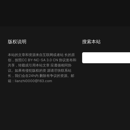
版权说明
搜索本站
本站的文章和资源来自互联网或者站 长的原
创，按照CC BY-NC-SA 3.0 CN 协议发布和
共享，转载或引用本站文章 应遵循相同协
议。如果有侵犯版权的资 源请尽快联系站
长，我们会在24h内 删除有争议的资源。邮
箱：lianzhi0000@163.com