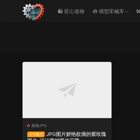
🛍️ 匠心造物
🧰 模型军械库

植物JPG
JPG图片娇艳欲滴的紫玫瑰
JPG图片