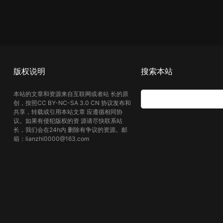
版权说明
搜索本站
本站的文章和资源来自互联网或者站 长的原
创，按照CC BY-NC-SA 3.0 CN 协议发布和
共享，转载或引用本站文章 应遵循相同协
议。如果有侵犯版权的资 源请尽快联系站
长，我们会在24h内 删除有争议的资源。邮
箱：lianzhi0000@163.com