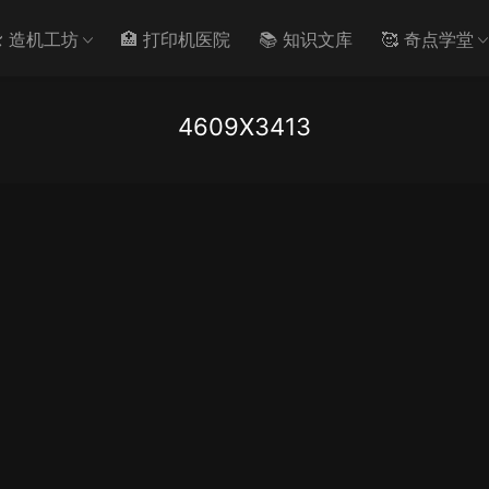
️ 造机工坊
🏥 打印机医院
📚 知识文库
🥰 奇点学堂
4609X3413