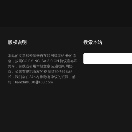
版权说明
搜索本站
本站的文章和资源来自互联网或者站 长的原
创，按照CC BY-NC-SA 3.0 CN 协议发布和
共享，转载或引用本站文章 应遵循相同协
议。如果有侵犯版权的资 源请尽快联系站
长，我们会在24h内 删除有争议的资源。邮
箱：lianzhi0000@163.com