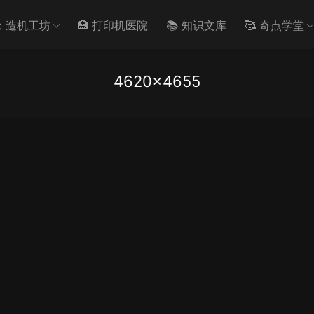
️ 造机工坊
🏥 打印机医院
📚 知识文库
🥰 奇点学堂
4620×4655