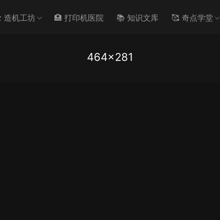
️ 造机工坊
🏥 打印机医院
📚 知识文库
🥰 奇点学堂
464×281