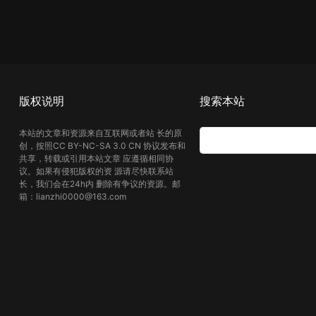
版权说明
搜索本站
本站的文章和资源来自互联网或者站 长的原
创，按照CC BY-NC-SA 3.0 CN 协议发布和
共享，转载或引用本站文章 应遵循相同协
议。如果有侵犯版权的资 源请尽快联系站
长，我们会在24h内 删除有争议的资源。邮
箱：lianzhi0000@163.com