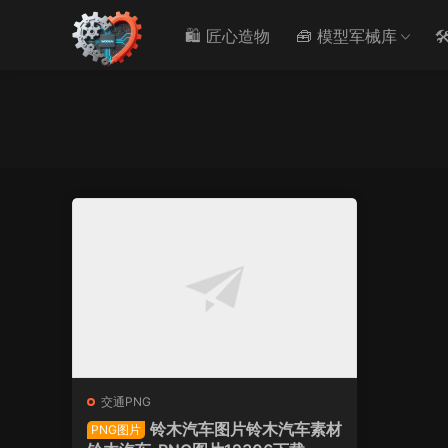
🛍️ 匠心造物
🧰 模型军械库

交通PNG
铃木汽车图片铃木汽车素材
PNG图片