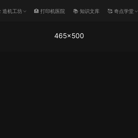
️ 造机工坊
🏥 打印机医院
📚 知识文库
🥰 奇点学堂
465×500