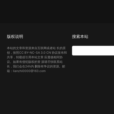
版权说明
搜索本站
本站的文章和资源来自互联网或者站 长的原
创，按照CC BY-NC-SA 3.0 CN 协议发布和
共享，转载或引用本站文章 应遵循相同协
议。如果有侵犯版权的资 源请尽快联系站
长，我们会在24h内 删除有争议的资源。邮
箱：lianzhi0000@163.com