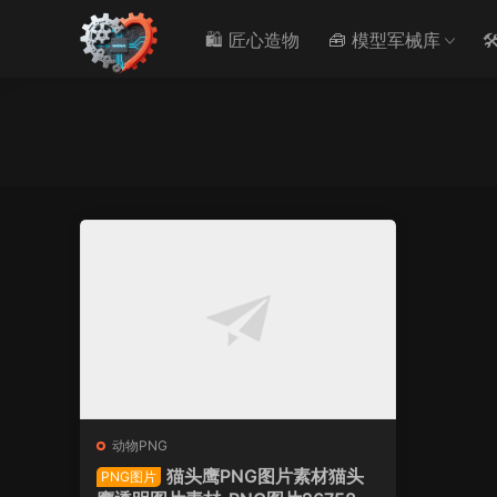
🛍️ 匠心造物
🧰 模型军械库

动物PNG
猫头鹰PNG图片素材猫头
PNG图片