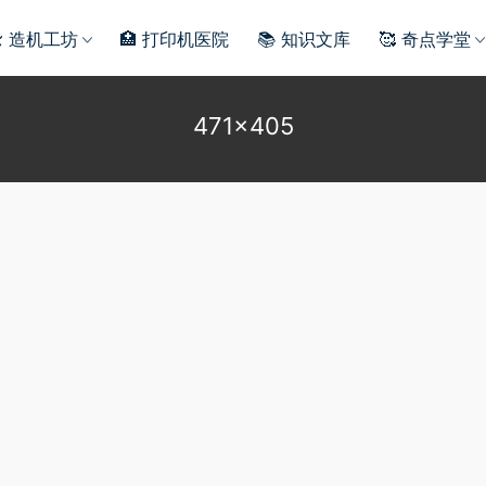
️ 造机工坊
🏥 打印机医院
📚 知识文库
🥰 奇点学堂
471×405