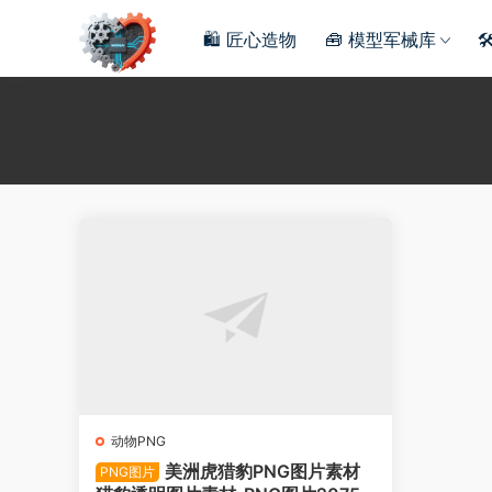
🛍️ 匠心造物
🧰 模型军械库

动物PNG
美洲虎猎豹PNG图片素材
PNG图片