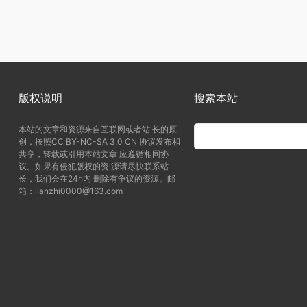
版权说明
搜索本站
本站的文章和资源来自互联网或者站 长的原
创，按照CC BY-NC-SA 3.0 CN 协议发布和
共享，转载或引用本站文章 应遵循相同协
议。如果有侵犯版权的资 源请尽快联系站
长，我们会在24h内 删除有争议的资源。邮
箱：lianzhi0000@163.com