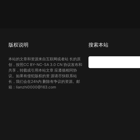
版权说明
搜索本站
本站的文章和资源来自互联网或者站 长的原
创，按照CC BY-NC-SA 3.0 CN 协议发布和
共享，转载或引用本站文章 应遵循相同协
议。如果有侵犯版权的资 源请尽快联系站
长，我们会在24h内 删除有争议的资源。邮
箱：lianzhi0000@163.com