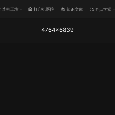
️ 造机工坊
🏥 打印机医院
📚 知识文库
🥰 奇点学堂
4764×6839