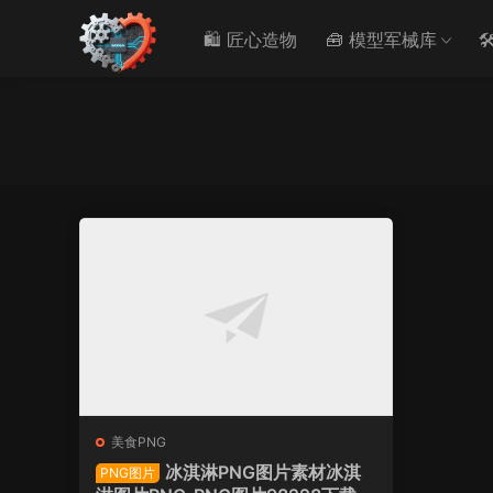
🛍️ 匠心造物
🧰 模型军械库

美食PNG
冰淇淋PNG图片素材冰淇
PNG图片