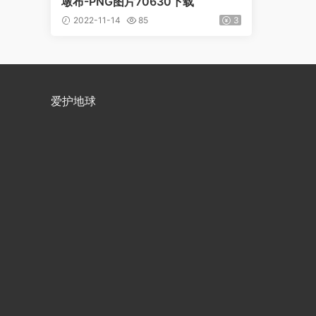
墩布-PNG图片70630下载
2022-11-14
85
3
爱护地球