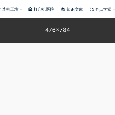
️ 造机工坊
🏥 打印机医院
📚 知识文库
🥰 奇点学堂
476×784