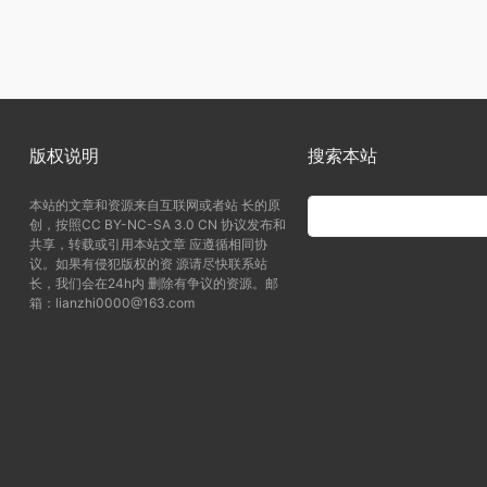
版权说明
搜索本站
本站的文章和资源来自互联网或者站 长的原
创，按照CC BY-NC-SA 3.0 CN 协议发布和
共享，转载或引用本站文章 应遵循相同协
议。如果有侵犯版权的资 源请尽快联系站
长，我们会在24h内 删除有争议的资源。邮
箱：lianzhi0000@163.com