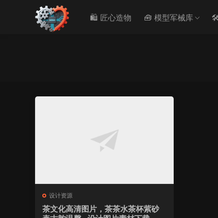
🛍️ 匠心造物
🧰 模型军械库

设计资源
茶文化高清图片，茶茶水茶杯紫砂