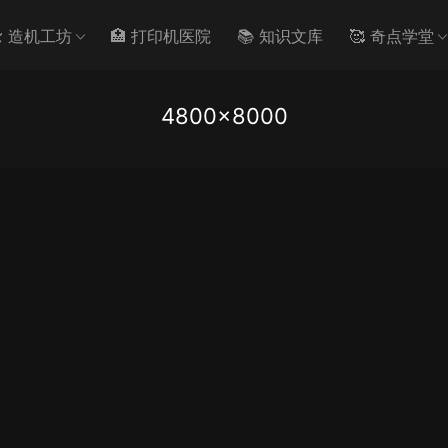
️ 造机工坊
🏥 打印机医院
📚 知识文库
🥰 奇点学堂
4800×8000