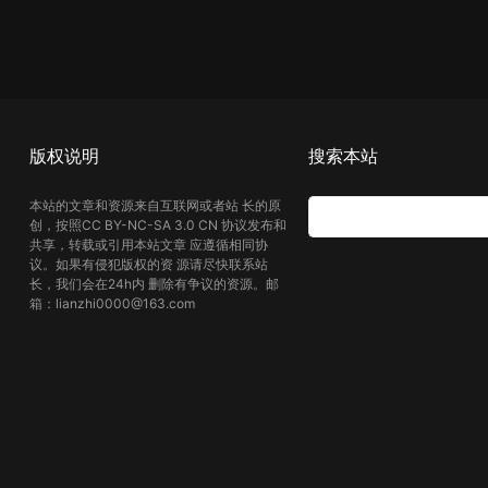
版权说明
搜索本站
本站的文章和资源来自互联网或者站 长的原
创，按照CC BY-NC-SA 3.0 CN 协议发布和
共享，转载或引用本站文章 应遵循相同协
议。如果有侵犯版权的资 源请尽快联系站
长，我们会在24h内 删除有争议的资源。邮
箱：lianzhi0000@163.com