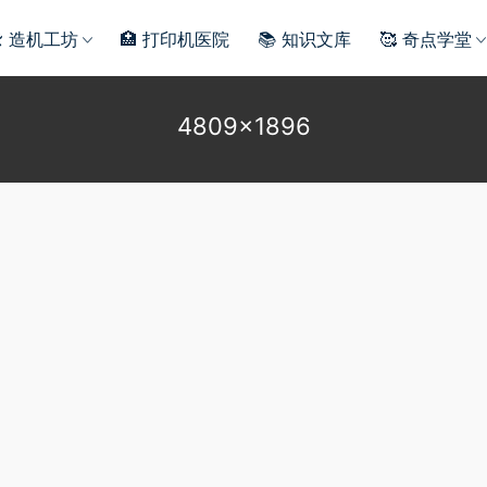
️ 造机工坊
🏥 打印机医院
📚 知识文库
🥰 奇点学堂
4809×1896