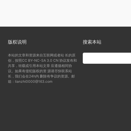
版权说明
搜索本站
本站的文章和资源来自互联网或者站 长的原
创，按照CC BY-NC-SA 3.0 CN 协议发布和
共享，转载或引用本站文章 应遵循相同协
议。如果有侵犯版权的资 源请尽快联系站
长，我们会在24h内 删除有争议的资源。邮
箱：lianzhi0000@163.com