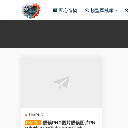
🛍️ 匠心造物
🧰 模型军械库

静物PNG
眼镜PNG图片眼镜图片PN
PNG图片