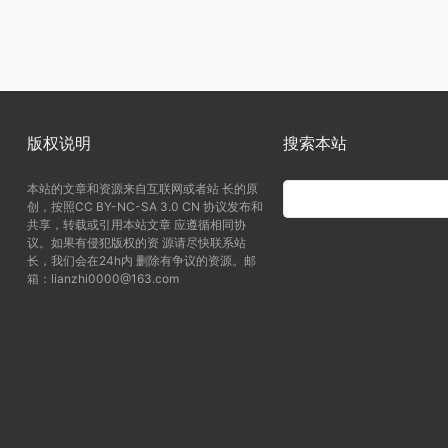
版权说明
搜索本站
本站的文章和资源来自互联网或者站 长的原
创，按照CC BY-NC-SA 3.0 CN 协议发布和
共享，转载或引用本站文章 应遵循相同协
议。如果有侵犯版权的资 源请尽快联系站
长，我们会在24h内 删除有争议的资源。邮
箱：lianzhi0000@163.com