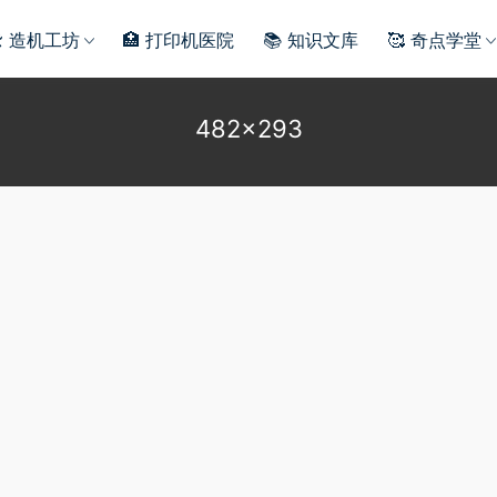
️ 造机工坊
🏥 打印机医院
📚 知识文库
🥰 奇点学堂
482×293