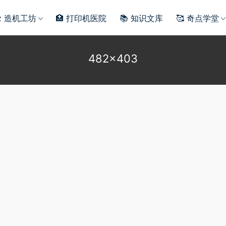
️ 造机工坊
🏥 打印机医院
📚 知识文库
🥰 奇点学堂
482×403