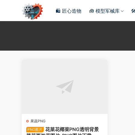
🛍️ 匠心造物
🧰 模型军械库

果蔬PNG
花菜花椰菜PNG透明背景
PNG图片