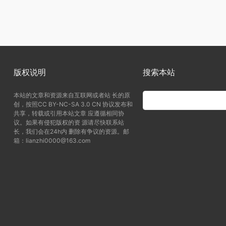
版权说明
搜索本站
本站的文章和资源来自互联网或者站 长的原
创，按照CC BY-NC-SA 3.0 CN 协议发布和
共享，转载或引用本站文章 应遵循相同协
议。如果有侵犯版权的资 源请尽快联系站
长，我们会在24h内 删除有争议的资源。邮
箱：lianzhi0000@163.com