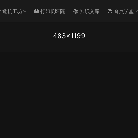
️ 造机工坊
🏥 打印机医院
📚 知识文库
🥰 奇点学堂
483×1199