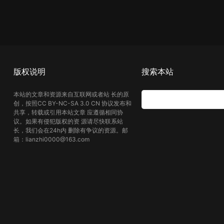
版权说明
搜索本站
本站的文章和资源来自互联网或者站 长的原
创，按照CC BY-NC-SA 3.0 CN 协议发布和
共享，转载或引用本站文章 应遵循相同协
议。如果有侵犯版权的资 源请尽快联系站
长，我们会在24h内 删除有争议的资源。邮
箱：lianzhi0000@163.com