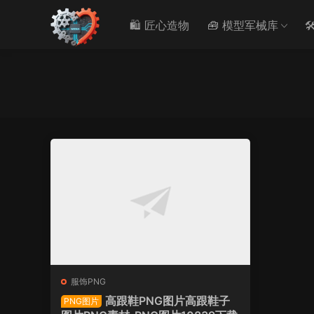
🛍️ 匠心造物
🧰 模型军械库

服饰PNG
高跟鞋PNG图片高跟鞋子
PNG图片