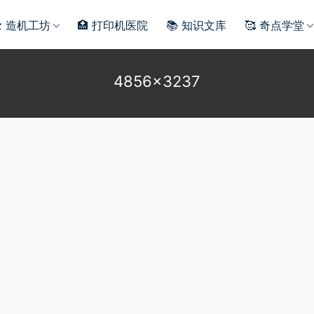
️ 造机工坊
🏥 打印机医院
📚 知识文库
🥰 奇点学堂
4856×3237