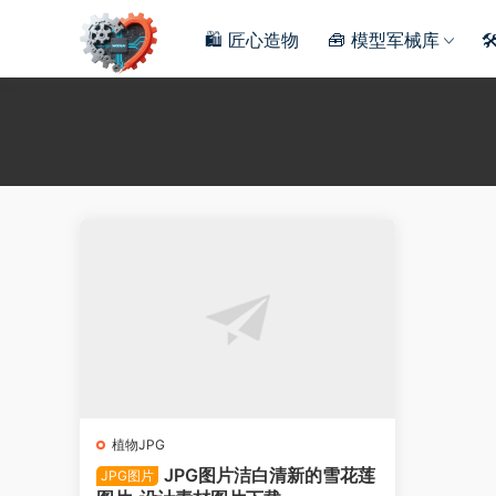
🛍️ 匠心造物
🧰 模型军械库

植物JPG
JPG图片洁白清新的雪花莲
JPG图片