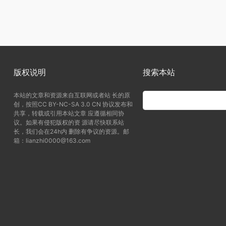
版权说明
搜索本站
本站的文章和资源来自互联网或者站 长的原
创，按照CC BY-NC-SA 3.0 CN 协议发布和
共享，转载或引用本站文章 应遵循相同协
议。如果有侵犯版权的资 源请尽快联系站
长，我们会在24h内 删除有争议的资源。邮
箱：lianzhi0000@163.com