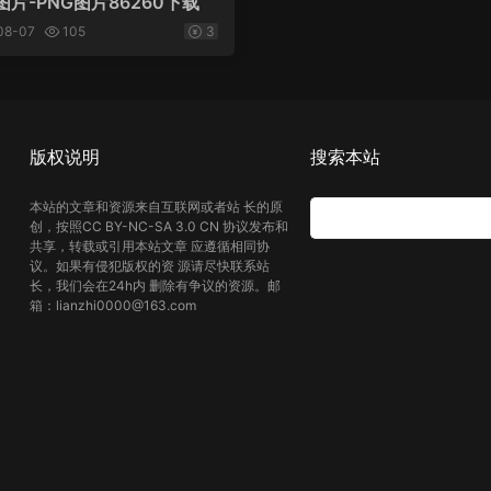
图片-PNG图片86260下载
08-07
105
3
版权说明
搜索本站
本站的文章和资源来自互联网或者站 长的原
创，按照CC BY-NC-SA 3.0 CN 协议发布和
共享，转载或引用本站文章 应遵循相同协
议。如果有侵犯版权的资 源请尽快联系站
长，我们会在24h内 删除有争议的资源。邮
箱：lianzhi0000@163.com