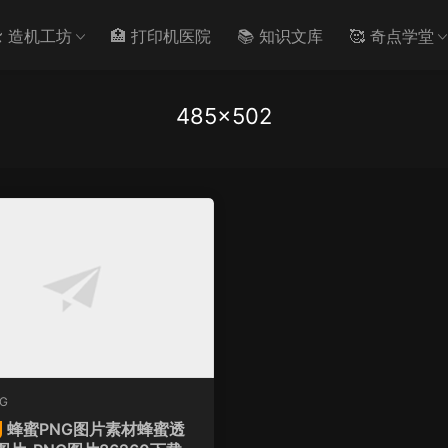
️ 造机工坊
🏥 打印机医院
📚 知识文库
🥰 奇点学堂
485×502
G
蜂蜜PNG图片素材蜂蜜透