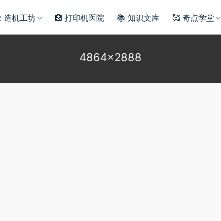
️ 造机工坊
🏥 打印机医院
📚 知识文库
🥰 奇点学堂
4864×2888