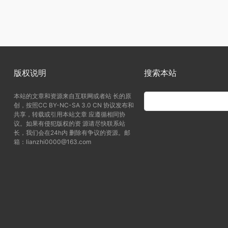
版权说明
搜索本站
本站的文章和资源来自互联网或者站 长的原
创，按照CC BY-NC-SA 3.0 CN 协议发布和
共享，转载或引用本站文章 应遵循相同协
议。如果有侵犯版权的资 源请尽快联系站
长，我们会在24h内 删除有争议的资源。邮
箱：lianzhi0000@163.com