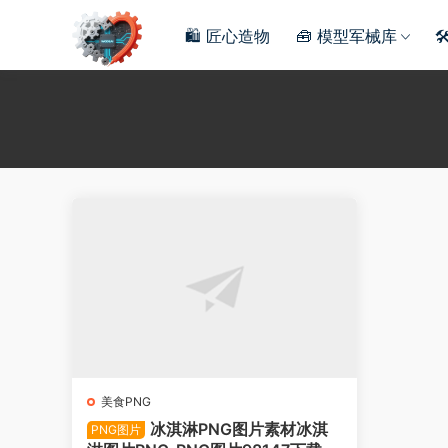
🛍️ 匠心造物
🧰 模型军械库

美食PNG
冰淇淋PNG图片素材冰淇
PNG图片