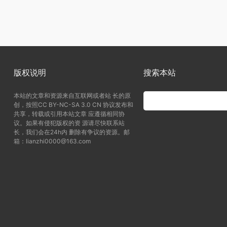
版权说明
搜索本站
本站的文章和资源来自互联网或者站 长的原
创，按照CC BY-NC-SA 3.0 CN 协议发布和
共享，转载或引用本站文章 应遵循相同协
议。如果有侵犯版权的资 源请尽快联系站
长，我们会在24h内 删除有争议的资源。邮
箱：lianzhi0000@163.com