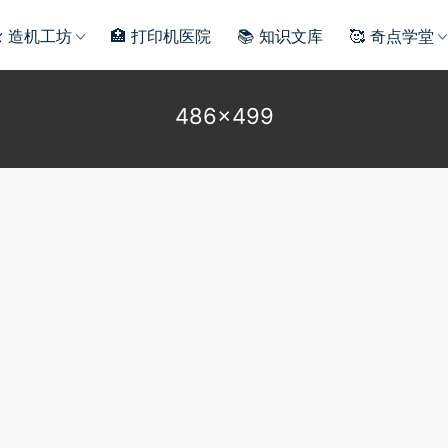
️ 造机工坊
🏥 打印机医院
📚 知识文库
🥰 奇点学堂
486×499