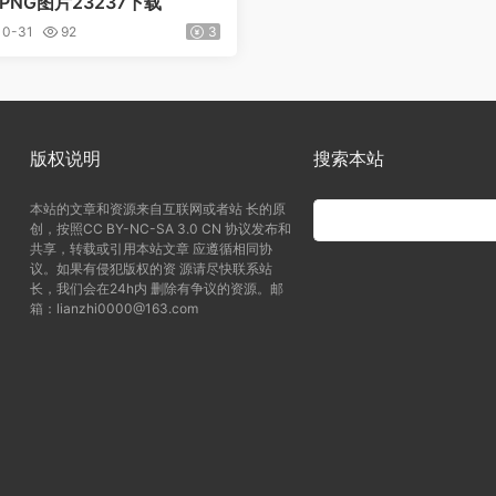
PNG图片23237下载
10-31
92
3
版权说明
搜索本站
本站的文章和资源来自互联网或者站 长的原
创，按照CC BY-NC-SA 3.0 CN 协议发布和
共享，转载或引用本站文章 应遵循相同协
议。如果有侵犯版权的资 源请尽快联系站
长，我们会在24h内 删除有争议的资源。邮
箱：lianzhi0000@163.com