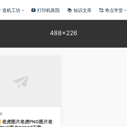
️ 造机工坊
🏥 打印机医院
📚 知识文库
🥰 奇点学堂
488×226
G
老虎图片老虎PNG图片老