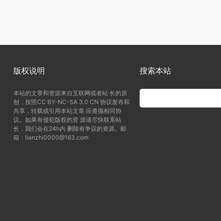
版权说明
搜索本站
本站的文章和资源来自互联网或者站 长的原
创，按照CC BY-NC-SA 3.0 CN 协议发布和
共享，转载或引用本站文章 应遵循相同协
议。如果有侵犯版权的资 源请尽快联系站
长，我们会在24h内 删除有争议的资源。邮
箱：lianzhi0000@163.com