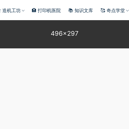
️ 造机工坊
🏥 打印机医院
📚 知识文库
🥰 奇点学堂
496×297