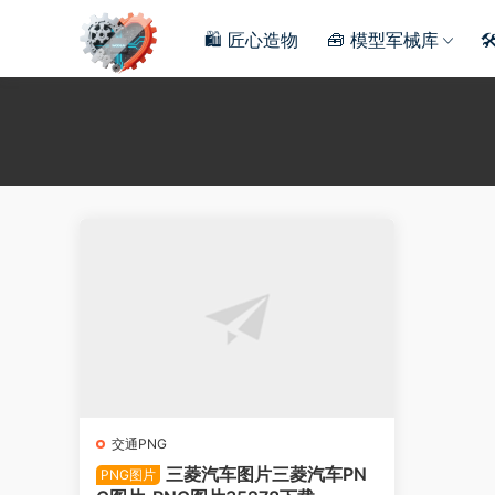
🛍️ 匠心造物
🧰 模型军械库

交通PNG
三菱汽车图片三菱汽车PN
PNG图片