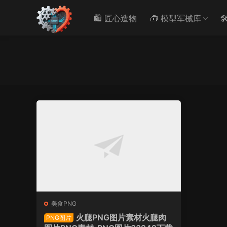
🛍️ 匠心造物
🧰 模型军械库

美食PNG
火腿PNG图片素材火腿肉
PNG图片