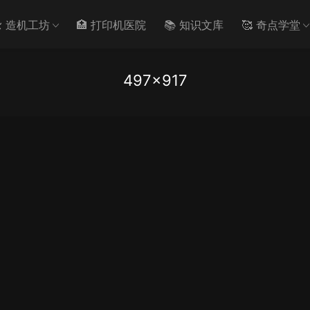
️ 造机工坊
🏥 打印机医院
📚 知识文库
🥰 奇点学堂
497×917