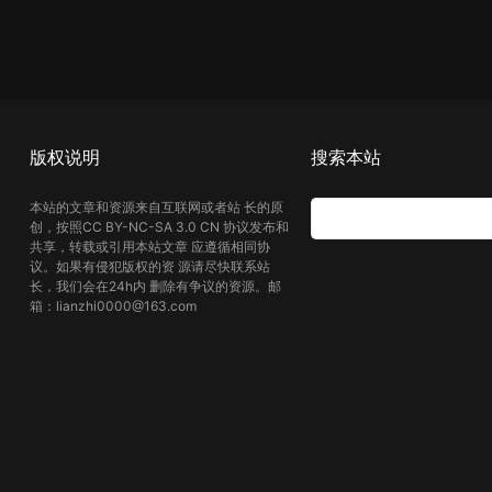
版权说明
搜索本站
本站的文章和资源来自互联网或者站 长的原
创，按照CC BY-NC-SA 3.0 CN 协议发布和
共享，转载或引用本站文章 应遵循相同协
议。如果有侵犯版权的资 源请尽快联系站
长，我们会在24h内 删除有争议的资源。邮
箱：lianzhi0000@163.com