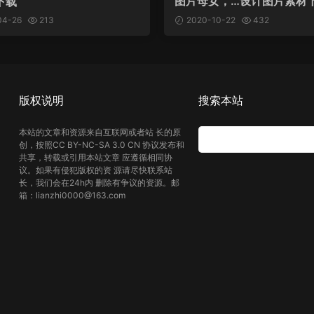
图片母女，…设计图片素材
下载
04-26
213
2020-10-22
432
版权说明
搜索本站
本站的文章和资源来自互联网或者站 长的原
创，按照CC BY-NC-SA 3.0 CN 协议发布和
共享，转载或引用本站文章 应遵循相同协
议。如果有侵犯版权的资 源请尽快联系站
长，我们会在24h内 删除有争议的资源。邮
箱：lianzhi0000@163.com