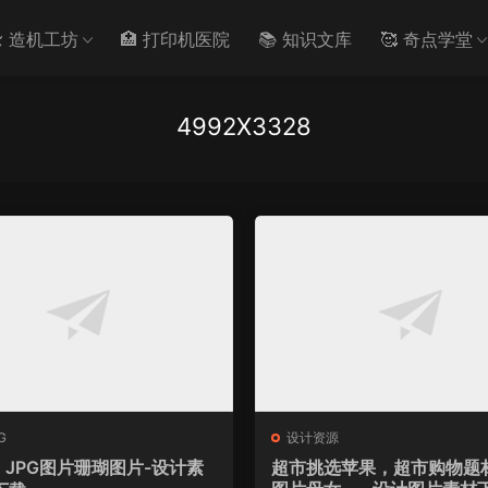
️ 造机工坊
🏥 打印机医院
📚 知识文库
🥰 奇点学堂
4992X3328
G
设计资源
JPG图片珊瑚图片-设计素
超市挑选苹果，超市购物题