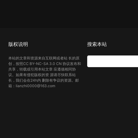
版权说明
搜索本站
本站的文章和资源来自互联网或者站 长的原
创，按照CC BY-NC-SA 3.0 CN 协议发布和
共享，转载或引用本站文章 应遵循相同协
议。如果有侵犯版权的资 源请尽快联系站
长，我们会在24h内 删除有争议的资源。邮
箱：lianzhi0000@163.com