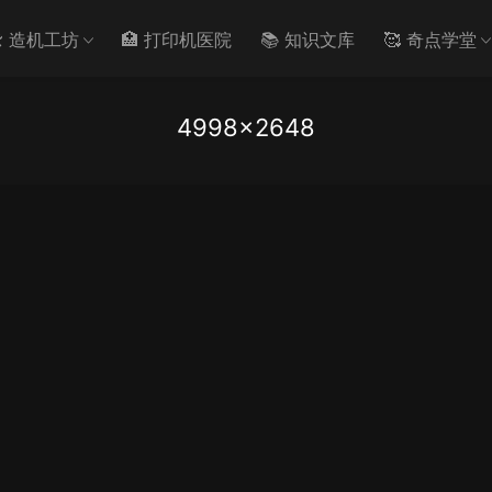
️ 造机工坊
🏥 打印机医院
📚 知识文库
🥰 奇点学堂
4998×2648