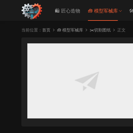
🛍️ 匠心造物
🧰 模型军械库

当前位置：
首页
🧰 模型军械库
✂️切割图纸
正文