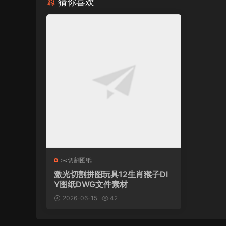
猜你喜欢
应用场景广泛
亲子互动
：与孩子共度一段有趣的手工时光
创意装饰
：拼装成品可作为书桌、置物架上
特色礼品
：一份亲手制作、饱含心意的别致
立即免费下载图纸，点亮您的创作灵感，打造专属
图纸格式
：DWG
✂️切割图纸
推荐材料
：3mm 椴木板
激光切割拼图玩具12生肖猴子DI
Y图纸DWG文件素材
2026-06-15
42