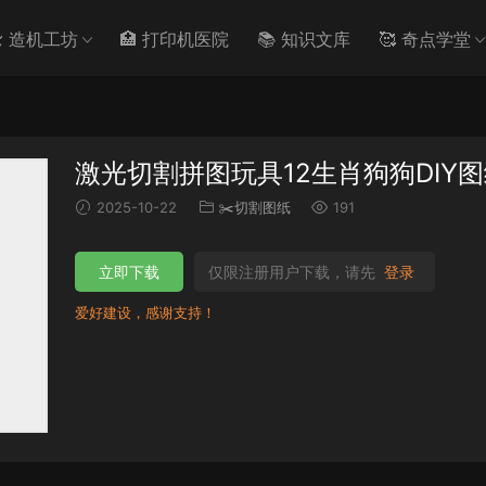
️ 造机工坊
🏥 打印机医院
📚 知识文库
🥰 奇点学堂
激光切割拼图玩具12生肖狗狗DIY
2025-10-22
✂️切割图纸
191
立即下载
仅限注册用户下载，请先
登录
爱好建设，感谢支持！