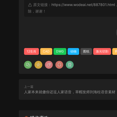
原文链接：
https://www.wodeai.net/887801.html
除，谢谢！
12生肖
CAD
DWG
动物
图纸
激光切割
上一篇
人家本来就傻你还逗人家语音，草帽发师刘海柱语音素材