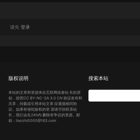
请先
登录
版权说明
搜索本站
本站的文章和资源来自互联网或者站 长的原
创，按照CC BY-NC-SA 3.0 CN 协议发布和
共享，转载或引用本站文章 应遵循相同协
议。如果有侵犯版权的资 源请尽快联系站
长，我们会在24h内 删除有争议的资源。邮
箱：lianzhi0000@163.com