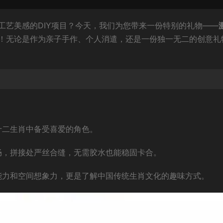
工艺美感的DIY项目？今天，我们为您带来一份特别的礼物——
！无论是作为亲子手作、个人消遣，还是一份独一无二的创意礼
十二生肖中备受喜爱的角色。
畅，拼接处严丝合缝，无需胶水也能稳固卡合。
能力和空间想象力，更是了解中国传统生肖文化的趣味方式。