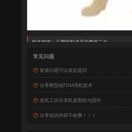
制作指南：从图纸到成品的简单三步
常见问题
准备材料
：一块适合激光切割的椴木板或亚克
疑难问题可以发起提问
导入切割
：下载我们提供的图纸文件（通常为
参数即可开始切割。
分享模型或FDM用机技术
轻松组装
：将切割好的零件轻轻推出，按照
造机工坊分享机器图纸与固件
分享知识内容不收费！！！