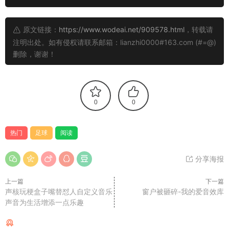
杯这种全民关注的顶级赛场上，绿茵场边的中文品牌Logo能瞬间
拉近与国内消费者的心理距离，强化企业作为“国民品牌”的认同
原文链接：
https://www.wodeai.net/909578.html
，转载请
感。同时，对于万达、海信这些正在加速出海的头部企业，通过
注明出处。如有侵权请联系邮箱：lianzhi0000#163.com (#=@)
世界杯舞台放大全球品牌声量，也是它们国际化战略的重要一
删除，谢谢！
环。但如果国内不转播，品牌在国内这一端的营销效果就等于被
“斩断了一条腿”，前期的营销布局很可能大面积落空，这显然是
赞助商最不愿看到的局面。
0
0
中国市场到底有多重要？
热门
足球
阅读
国际足联这次漫天要价，说白了是低估了中国市场的理性判断
力。
分享海报
央视这次“硬刚”的底气其实很足。首先，国足没进世界杯，即便
上一篇
下一篇
今年扩军到48队，国内观赛热情也比往届差了不少。其次，美加
声核玩梗盒子嘴替怼人自定义音乐
窗户被砸碎-我的爱音效库
墨世界杯的比赛大多在北京时间凌晨或上午，大半夜守着电视看
声音为生活增添一点乐趣
的死忠球迷毕竟有限。
猜你喜欢