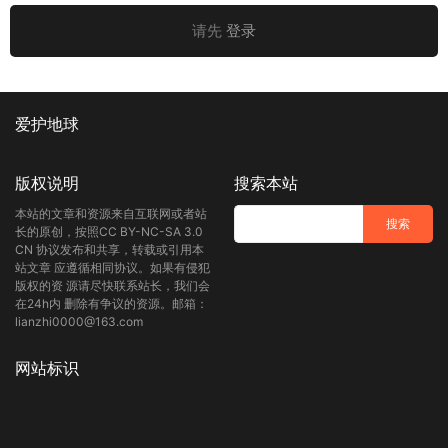
请先
登录
咱也不说那种“民族主义”味道太浓的话，但从体育产业角度讲，
体育赛事版权的定价
尊重区域市场的实际消费能力
，这才是真正
的市场经济。央视带头拒绝了脱离市场实际的“溢价”，对整个国
内体育版权行业的长远健康发展来说是好事一桩。
爱护地球
我个人的看法是：最终国际足联大概率还是会妥协的。毕竟距离
版权说明
搜索本站
6月开赛没几天了，双方拉锯到这个程度，谁都清楚一拍两散对
谁都没好处。何况国际足联背后的赞助商们压力比我们想象的大
本站的文章和资源来自互联网或者站
得多，只要央视咬住底线，这场谈判的天平其实是在往我方倾斜
长的原创，按照CC BY-NC-SA 3.0
CN 协议发布和共享，转载或引用本
的。
站文章 应遵循相同协议。如果有侵犯
版权的资 源请尽快联系站长，我们会
无论如何，世界杯还是人类的顶级体育盛宴。中国品牌舍得花几
在24h内 删除有争议的资源。邮箱：
lianzhi0000@163.com
十个亿去闯荡世界舞台，本身也是一种全球化自信的体现。只不
过在谈判桌上，
尊重，从来不是乞求得来的；自尊，才是最大的
网站标识
底气
。这场转播权之争，不管最后结局如何，都已经向世界发出
了一个清晰的信号——中国市场的尊严，我们不只说说而已，还
会有实际行动。