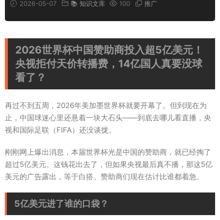
2026-05-07
📚 知识文库
100
推广
2026世界杯中国赞助商投入超5亿美元！
央视拒付天价转播费，14亿国人真要没球
看了？
再过不到五周，2026年美加墨世界杯就要开幕了。但到现在为
止，中国球迷心里还悬着一块大石头——到底去哪儿看直播，央
视和国际足联（FIFA）还没谈拢。
刚刚网上爆出消息，本届世界杯光是中国的赞助商，就已经掏了
超过5亿美元。这钱花出去了，但如果央视最后真不播，那这5亿
美元的广告露出，等于白搭。赞助商们现在估计比谁都着急。
5亿美元进了谁的口袋？