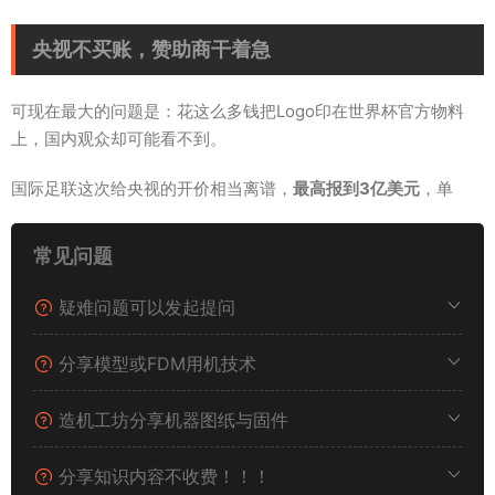
央视不买账，赞助商干着急
可现在最大的问题是：花这么多钱把Logo印在世界杯官方物料
上，国内观众却可能看不到。
国际足联这次给央视的开价相当离谱，
最高报到3亿美元
，单
届！央视的心理价位只有6000万到8000万美元，就算后来国际
足联把价降到1.2亿到1.5亿美元，两边还是差了一大截。
常见问题
更要命的是，国际足联这“看人下菜碟”的操作实在太过分了——
疑难问题可以发起提问
给印度开出的价码是两届世界杯打包才3500万美元，算下来单届
不到1800万美元。我们的报价几乎是印度的
十七八倍
，你说这谁
分享模型或FDM用机技术
能接受？有网友直接在热搜上吐槽：“我们能去看你们踢球，那是
去捧场，不是去看你们怎么欺负老实人的。”
造机工坊分享机器图纸与固件
还有朋友可能会问：中国赞助商花这么多钱，到底是为了给海外
分享知识内容不收费！！！
看还是给国内看？答案是——
两者都要，但国内是根本
。在世界