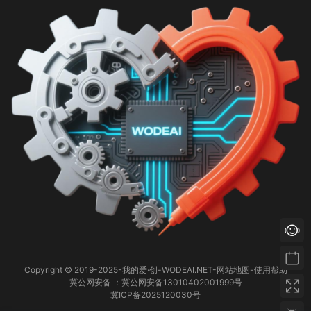
特别声明：以上内容为本站根据公开媒体报道整理撰写，仅代表
个人观点，不构成任何投资建议或立场声明。文章数据如与官方
统计数据有出入，请以国际足联官方公布为准。
Copyright © 2019-2025-
我的爱·创-WODEAI.NET
-
网站地图
-
使用帮助
冀公网安备 ：冀公网安备13010402001999号
冀ICP备2025120030号