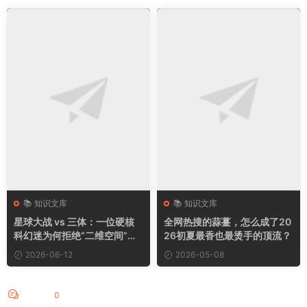
但反过来看，
中国市场对世界杯来说才是真正丢不起的
。
在中国拥有
近五十年的收视传统
，世界杯在国人心目中的地位几
乎和春节联欢晚会是一个级别的。数据显示，2022年卡塔尔世界
杯期间，全球数字和纯线上平台上观看世界杯内容的时长，
中国
市场贡献了49.8%，将近一半
。有业内评论说得好：“不是中国离
不开世界杯，而是世界杯更需要中国”。要是真丢了全球近一半的
收视人群，国际足联的那些国际大牌赞助商恐怕也不乐意，人家
花大价钱就是想在全球最高关注度的地方打广告，结果最大的市
场没覆盖到，这品牌价值怎么会不受影响。
这场仗打的不是钱，是底气
📚 知识文库
📚 知识文库
星球大战 vs 三体：一位硬核
全网热搜的蒜薹，怎么成了20
科幻迷为何拒绝“二维空间”和
26初夏最香也最烫手的顶流？
好在这次舆论几乎是
一边倒地支持央视
。
“封建星际”？
2026-06-12
2026-05-08
从1990年开始，央视连续
34年
转播了9届世界杯，从没断过。这
次冒着可能“开天窗”的风险坚决不妥协，说白了是不愿意当冤大
评论
0
头，在全球版权谈判桌上争一争市场公平和话语权。