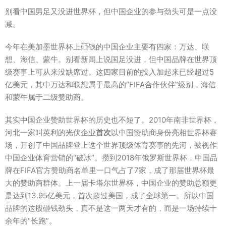
别看中国男足又没进世界杯，但中国企业的参与劲头可是一点没
减。
今年在美加墨世界杯上砸钱的中国企业主要有四家：万达、联
想、海信、蒙牛。别看新闻上说国足没进，但中国品牌在世界顶
级赛事上可从来没缺席过。这四家目前的投入加起来已经超过5
亿美元，其中万达和联想属于最高的“FIFA合作伙伴”级别，海信
和蒙牛属于二级赞助商。
其实中国企业赞助世界杯的历史也不短了。2010年南非世界杯，
河北一家叫英利的光伏企业
首次
以中国赞助商身份亮相世界杯赛
场，开创了中国品牌登上这个世界顶级体育赛事的先河，被视作
中国企业体育营销的“破冰”。攒到2018年俄罗斯世界杯，中国品
牌在FIFA官方赞助商名单里一口气占了7家，成了那届世界杯最
大的赞助商群体。上一届卡塔尔世界杯，中国企业的赞助总额更
是达到13.95亿美元，首次超过美国，成了全球第一。所以中国
品牌的这股砸钱劲头，真不是这一两天才有的，而是一场持续十
余年的“长跑”。