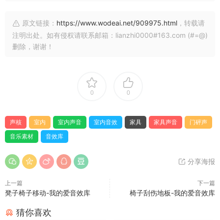
原文链接：
https://www.wodeai.net/909975.html
，转载请
注明出处。如有侵权请联系邮箱：lianzhi0000#163.com (#=@)
删除，谢谢！
0
0
声核
室内
室内声音
室内音效
家具
家具声音
门砰声
音乐素材
音效库
分享海报
上一篇
下一篇
凳子椅子移动-我的爱音效库
椅子刮伤地板-我的爱音效库
猜你喜欢