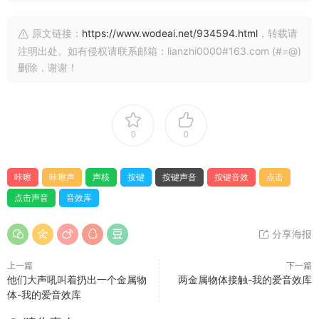
原文链接：
https://www.wodeai.net/934594.html
，转载请
注明出处。如有侵权请联系邮箱：lianzhi0000#163.com (#=@)
删除，谢谢！
0
0
咔嚓
咔嚓声
声核
按键
按键声音
按键音效
点击
点击声音
音效库
分享海报
上一篇
下一篇
他们大声吼叫着扔出一个金属物
两金属物体接触-我的爱音效库
体-我的爱音效库